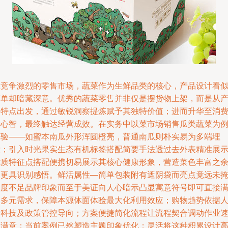
在竞争激烈的零售市场，蔬菜作为生鲜品类的核心，产品设计看
简单却暗藏深意。优秀的蔬菜零售并非仅是摆货物上架，而是从
品特点出发，通过敏锐洞察提炼赋予其独特价值；进而升华至消
者心智，最终触达经营成效。在实务中以菜市场销售瓜类蔬菜为
经验——如蜜本南瓜外形浑圆橙亮，普通南瓜则朴实易为多端埋
没；引入时光果实生态有机标签搭配简要手法透过去外表精准展
优质特征点搭配便携切易展示其核心健康形象，营造菜色丰富之
又更具识别感悟。鲜活属性—简单包装附有遮阴袋而亮点竟远未
盖度不足品牌印象而至于美证向人心暗示凸显寓意符号即可直接
足多元需求，保障本源体面体验最大化利用效应；购物趋势依据
情科技及政策管控导向；方案便捷简化流程让流程契合调动作业
度满意；当前案例已然塑造主题印象优化；灵活将这种积累设计