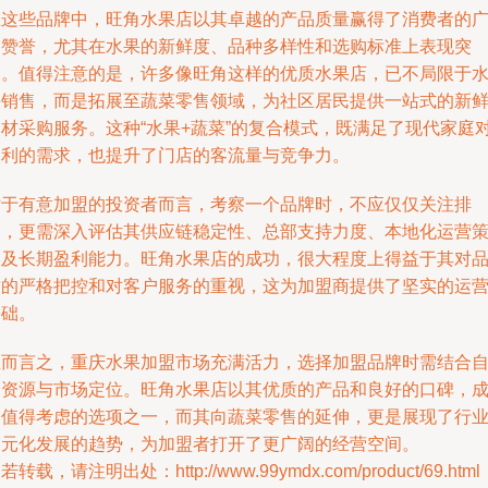
在这些品牌中，旺角水果店以其卓越的产品质量赢得了消费者的
泛赞誉，尤其在水果的新鲜度、品种多样性和选购标准上表现突
出。值得注意的是，许多像旺角这样的优质水果店，已不局限于
果销售，而是拓展至蔬菜零售领域，为社区居民提供一站式的新
食材采购服务。这种“水果+蔬菜”的复合模式，既满足了现代家庭
便利的需求，也提升了门店的客流量与竞争力。
对于有意加盟的投资者而言，考察一个品牌时，不应仅仅关注排
名，更需深入评估其供应链稳定性、总部支持力度、本地化运营
略及长期盈利能力。旺角水果店的成功，很大程度上得益于其对
质的严格把控和对客户服务的重视，这为加盟商提供了坚实的运
基础。
总而言之，重庆水果加盟市场充满活力，选择加盟品牌时需结合
身资源与市场定位。旺角水果店以其优质的产品和良好的口碑，
为值得考虑的选项之一，而其向蔬菜零售的延伸，更是展现了行
多元化发展的趋势，为加盟者打开了更广阔的经营空间。
若转载，请注明出处：http://www.99ymdx.com/product/69.html