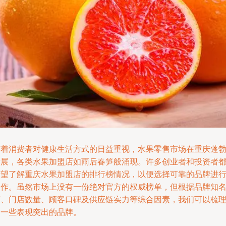
随着消费者对健康生活方式的日益重视，水果零售市场在重庆蓬
发展，各类水果加盟店如雨后春笋般涌现。许多创业者和投资者
希望了解重庆水果加盟店的排行榜情况，以便选择可靠的品牌进
合作。虽然市场上没有一份绝对官方的权威榜单，但根据品牌知
度、门店数量、顾客口碑及供应链实力等综合因素，我们可以梳
出一些表现突出的品牌。