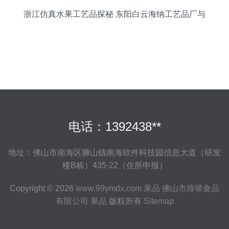
浙江仿真水果工艺品探秘 东阳白云海纳工艺品厂与
08果品的专业魅力
电话：1392438**
地址：佛山市南海区狮山镇南海软件科技园信息大道（研发
楼B栋）435-22（住所申报）
Copyright © 2026
www.99ymdx.com
果品
佛山市烽驿食品
有限公司
果品
版权所有
Sitemap