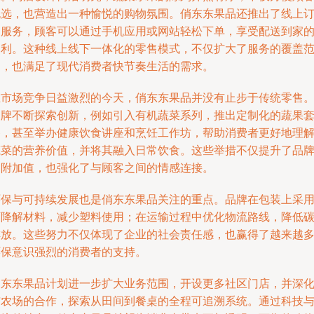
挑选，也营造出一种愉悦的购物氛围。俏东东果品还推出了线上
购服务，顾客可以通过手机应用或网站轻松下单，享受配送到家
便利。这种线上线下一体化的零售模式，不仅扩大了服务的覆盖
围，也满足了现代消费者快节奏生活的需求。
在市场竞争日益激烈的今天，俏东东果品并没有止步于传统零售
品牌不断探索创新，例如引入有机蔬菜系列，推出定制化的蔬果
餐，甚至举办健康饮食讲座和烹饪工作坊，帮助消费者更好地理
蔬菜的营养价值，并将其融入日常饮食。这些举措不仅提升了品
的附加值，也强化了与顾客之间的情感连接。
环保与可持续发展也是俏东东果品关注的重点。品牌在包装上采
可降解材料，减少塑料使用；在运输过程中优化物流路线，降低
排放。这些努力不仅体现了企业的社会责任感，也赢得了越来越
环保意识强烈的消费者的支持。
俏东东果品计划进一步扩大业务范围，开设更多社区门店，并深
与农场的合作，探索从田间到餐桌的全程可追溯系统。通过科技