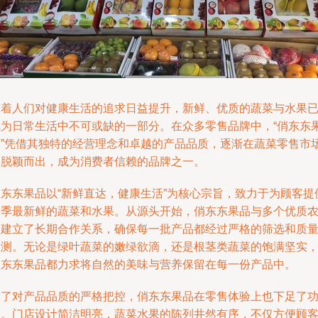
随着人们对健康生活的追求日益提升，新鲜、优质的蔬菜与水果
成为日常生活中不可或缺的一部分。在众多零售品牌中，“俏东东
品”凭借其独特的经营理念和卓越的产品品质，逐渐在蔬菜零售市
中脱颖而出，成为消费者信赖的品牌之一。
俏东东果品以“新鲜直达，健康生活”为核心宗旨，致力于为顾客提
当季最新鲜的蔬菜和水果。从源头开始，俏东东果品与多个优质
场建立了长期合作关系，确保每一批产品都经过严格的筛选和质
检测。无论是绿叶蔬菜的嫩绿欲滴，还是根茎类蔬菜的饱满坚实
俏东东果品都力求将自然的美味与营养保留在每一份产品中。
除了对产品品质的严格把控，俏东东果品在零售体验上也下足了
夫。门店设计简洁明亮，蔬菜水果的陈列井然有序，不仅方便顾