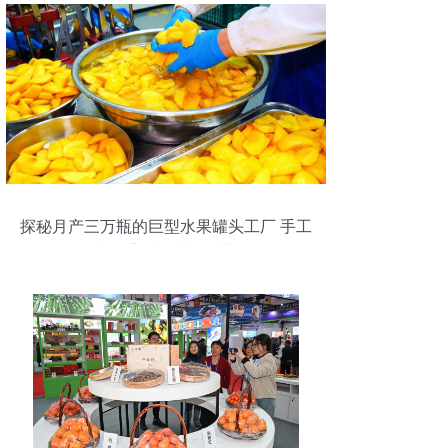
探秘月产三万瓶的巨型水果罐头工厂 手工
制作背后的壮丽乐章