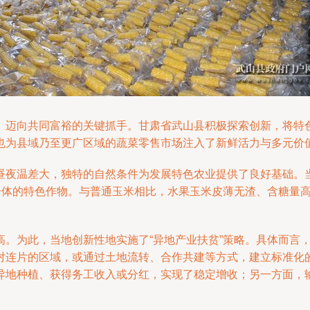
、迈向共同富裕的关键抓手。甘肃省武山县积极探索创新，将特色
也为县域乃至更广区域的蔬菜零售市场注入了新鲜活力与多元价
昼夜温差大，独特的自然条件为发展特色农业提供了良好基础。
于一体的特色作物。与普通玉米相比，水果玉米皮薄无渣、含糖量
高。为此，当地创新性地实施了“异地产业扶贫”策略。具体而言
对连片的区域，或通过土地流转、合作共建等方式，建立标准化
异地种植、获得务工收入或分红，实现了稳定增收；另一方面，