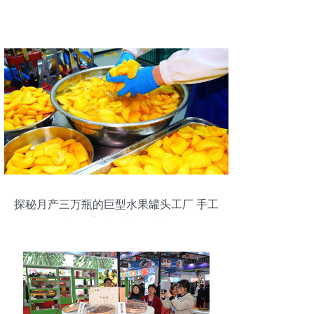
探秘月产三万瓶的巨型水果罐头工厂 手工
制作背后的壮丽乐章