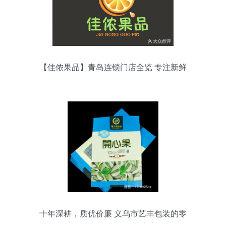
【佳侬果品】青岛连锁门店全览 专注新鲜
蔬菜零售的品质之选
十年深耕，质优价廉 义乌市艺丰包装的零