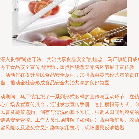
为深入贯彻“尚德守法、共治共享食品安全”的理念，马厂镇近日成
举办了食品安全宣传周活动，重点围绕蔬菜零售环节展开宣传教
育。活动旨在提升居民食品安全意识，加强蔬菜零售经营者的责
担当，推动全社会形成食品安全共治共享的良好氛围。
活动期间，马厂镇组织了一系列形式多样的宣传与互动环节。在
中心广场设置宣传展台，通过发放宣传手册、悬挂横幅等方式，
居民普及蔬菜选购、储存与清洗的基本知识，强调从田间到餐桌
全链条安全管控。工作人员现场讲解了如何识别蔬菜新鲜度、农
残留风险以及避免交叉污染等实用技巧，现场居民反响热烈。