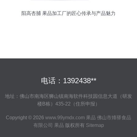
阳高杏脯 果品加工厂的匠心传承与产品魅力
电话：1392438**
地址：佛山市南海区狮山镇南海软件科技园信息大道（研发
楼B栋）435-22（住所申报）
Copyright © 2026
www.99ymdx.com
果品
佛山市烽驿食品
有限公司
果品
版权所有
Sitemap