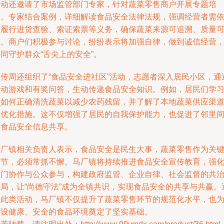
活动还邀请了市场监管部门专家，针对蔬菜零售商户开展专题培
训。专家结合案例，详细解读食品安全法律法规，强调经营者需
法履行进货查验、索证索票等义务，确保蔬菜来源可追溯、质量
靠。商户们积极参与讨论，纷纷表示将加强自律，做到诚信经营
同守护群众“舌尖上的安全”。
宣传周还组织了“食品安全进社区”活动，志愿者深入居民小区，通
互动游戏和有奖问答，生动传递食品安全知识。例如，居民们学
了如何正确清洗蔬菜以减少农药残留，并了解了本地蔬菜供应渠
的优化措施。这不仅增强了居民的自我保护能力，也促进了邻里
的食品安全信息共享。
马厂镇相关负责人表示，食品安全是民生大事，蔬菜零售作为关
环节，必须常抓不懈。马厂镇将持续推进食品安全宣传教育，强
部门协作与公众参与，构建政府监管、企业自律、社会监督的共
格局，让“尚德守法”成为全镇共识，实现食品安全的共享与共赢。
过此类活动，马厂镇不仅提升了蔬菜零售环节的规范化水平，也
建设健康、安全的食品环境奠定了坚实基础。