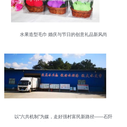
水果造型毛巾 婚庆与节日的创意礼品新风尚
以“六共机制”为媒，走好强村富民新路径——石阡
县任家寨村果品产业振兴乡村纪实