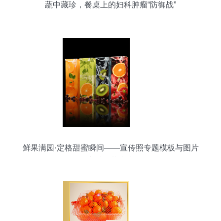
蔬中藏珍，餐桌上的妇科肿瘤“防御战”
鲜果满园·定格甜蜜瞬间——宣传照专题模板与图片
素材下载指南