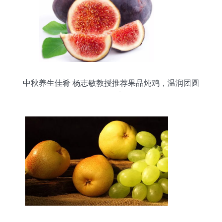
中秋养生佳肴 杨志敏教授推荐果品炖鸡，温润团圆
好滋味